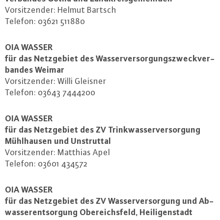
Vor­sit­zen­der: Helmut Bartsch
Telefon: 03621 511880
OIA WASSER
für das Netz­ge­biet des Was­ser­ver­sor­gungs­zweck­ver­
ban­des Weimar
Vor­sit­zen­der: Willi Gleisner
Telefon: 03643 7444200
OIA WASSER
für das Netz­ge­biet des ZV Trink­was­ser­ver­sor­gung
Mühl­hau­sen und Un­st­rut­tal
Vor­sit­zen­der: Matthias Apel
Telefon: 03601 434572
OIA WASSER
für das Netz­ge­biet des ZV Was­ser­ver­sor­gung und Ab­
was­ser­ent­sor­gung Obereichs­feld, Hei­li­gen­stadt