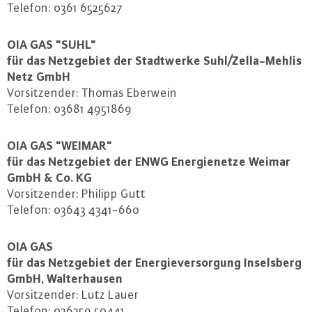
Telefon: 0361 6525627
OIA GAS "SUHL"
für das Netz­ge­biet der Stadt­wer­ke Suhl/Zel­la-Meh­lis
Netz GmbH
Vor­sit­zen­der: Thomas Eberwein
Telefon: 03681 4951869
OIA GAS "WEIMAR"
für das Netz­ge­biet der ENWG En­er­gie­net­ze Weimar
GmbH & Co. KG
Vor­sit­zen­der: Philipp Gutt
Telefon: 03643 4341-660
OIA GAS
für das Netz­ge­biet der En­er­gie­ver­sor­gung In­sels­berg
GmbH, Wal­ter­hau­sen
Vor­sit­zen­der: Lutz Lauer
Telefon: 036259 50441