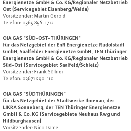
En­er­gie­net­ze GmbH & Co. KG/Re­gio­na­ler Netz­be­trieb
Ost (Ser­vice­ge­biet Eisenberg/Weida)
Vor­sit­zen­der: Martin Gerold
Telefon: 0365 856-1712
OIA GAS "SÜD-OST-THÜ­RIN­GEN"
für das Netz­ge­biet der EnR En­er­gie­net­ze Ru­dol­stadt
GmbH, Saal­fel­der En­er­gie­net­ze GmbH, TEN Thüringer
En­er­gie­net­ze GmbH & Co. KG/Re­gio­na­ler Netz­be­trieb
Süd-Ost (Ser­vice­ge­biet Saalfeld/Schleiz)
Vor­sit­zen­der: Frank Söllner
Telefon: 03671 590-110
OIA GAS "SÜD­THÜ­RIN­GEN"
für das Netz­ge­biet der Stadt­wer­ke Ilmenau, der
LIKRA Sonneberg, der TEN Thüringer En­er­gie­net­ze
GmbH & Co. KG (Ser­vice­ge­bie­te Neuhaus Rwg und
Hild­burg­hau­sen)
Vor­sit­zen­der: Nico Dame