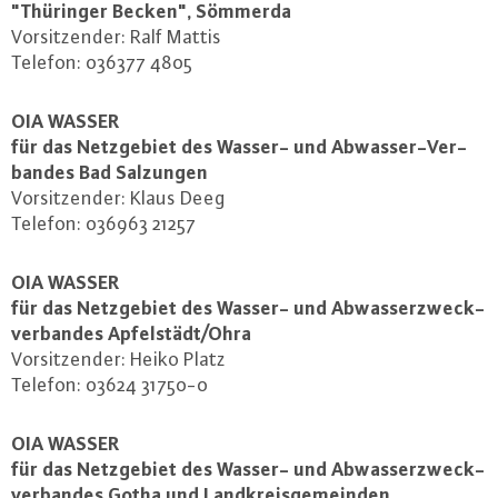
"Thüringer Becken", Sömmerda
Vor­sit­zen­der: Ralf Mattis
Telefon: 036377 4805
OIA WASSER
für das Netz­ge­biet des Wasser- und Ab­was­ser-Ver­
ban­des Bad Salzungen
Vor­sit­zen­der: Klaus Deeg
Telefon: 036963 21257
OIA WASSER
für das Netz­ge­biet des Wasser- und Ab­was­ser­zweck­
ver­ban­des Ap­fel­städt/Ohra
Vor­sit­zen­der: Heiko Platz
Telefon: 03624 31750-0
OIA WASSER
für das Netz­ge­biet des Wasser- und Ab­was­ser­zweck­
ver­ban­des Gotha und Land­kreis­ge­mein­den