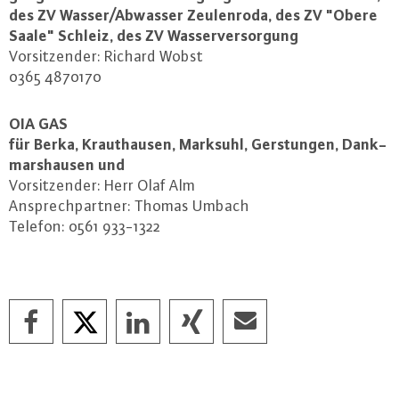
des ZV Wasser/Abwasser Zeu­len­ro­da, des ZV "Obere
Saale" Schleiz, des ZV Was­ser­ver­sor­gung
Vor­sit­zen­der: Richard Wobst
0365 4870170
OIA GAS
für Berka, Kraut­hau­sen, Marksuhl, Ger­s­tun­gen, Dank­
mar­shau­sen und
Vor­sit­zen­der: Herr Olaf Alm
An­sprech­part­ner: Thomas Umbach
Telefon: 0561 933-1322