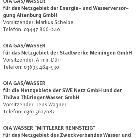
OIA GAS/WASSER
für das Netz­ge­biet der Energie- und Was­ser­ver­sor­
gung Altenburg GmbH
Vor­sit­zen­der: Markus Scheibe
Telefon: 03447 866-240
OIA GAS/WASSER
für das Netz­ge­biet der Stadt­wer­ke Meiningen GmbH
Vor­sit­zen­der: Armin Dürr
Telefon: 03693 484-530
OIA GAS/WASSER
für die Netz­ge­bie­te der SWE Netz GmbH und der
Thüwa Thü­rin­gen­Was­ser GmbH
Vor­sit­zen­der: Jens Wagner
Telefon: 0361 5627082
OIA WASSER "MITTLERER RENNSTEIG"
für das Netz­ge­biet des Zweck­ver­ban­des Wasser und