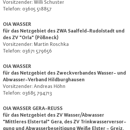
Vor­sit­zen­der: Willi Schuster
Telefon: 03605 518857
OIA WASSER
für das Netz­ge­biet des ZWA Saal­feld-Ru­dol­stadt und
des ZV "Orla" (Pößneck)
Vor­sit­zen­der: Martin Roschka
Telefon: 03671 579656
OIA WASSER
für das Netz­ge­biet des Zweck­ver­ban­des Wasser- und
Ab­was­ser-Ver­band Hild­burg­hau­sen
Vor­sit­zen­der: Andreas Höhn
Telefon: 03685 794713
OIA WASSER GE­RA-REUSS
für das Netz­ge­biet des ZV Wasser/Abwasser
"Mittleres Elstertal" Gera, des ZV Trink­was­ser­ver­sor­
gung und Ab­was­ser­be­sei­ti­gung Weiße Elster - Greiz,