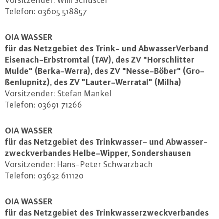
Vor­sit­zen­der: Willi Schuster
Telefon: 03605 518857
OIA WASSER
für das Netz­ge­biet des Trink- und Ab­was­ser­Ver­band
Ei­se­nach-Erb­strom­tal (TAV), des ZV "Hor­schlit­ter
Mulde" (Ber­ka-Wer­ra), des ZV "Nes­se-Böb­er" (Gro­
ßen­lupnitz), des ZV "Lau­ter-Wer­ra­tal" (Milha)
Vor­sit­zen­der: Stefan Mankel
Telefon: 03691 71266
OIA WASSER
für das Netz­ge­biet des Trink­was­ser- und Ab­was­ser­
zweck­ver­ban­des Hel­be-Wip­per, Son­ders­hau­sen
Vor­sit­zen­der: Hans-Pe­ter Schwarz­bach
Telefon: 03632 611120
OIA WASSER
für das Netz­ge­biet des Trink­was­ser­zweck­ver­ban­des