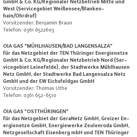
GmbH & Co. KG/Re­gio­na­ler Netz­be­trieb Mitte und
West (Ser­vice­ge­biet Weißensee/Blan­ken­
hain/Ohrdruf)
Vor­sit­zen­der: Benjamin Braun
Telefon: 0361 6522603
OIA GAS "MÜHL­HAU­SEN/BAD LAN­GEN­SAL­ZA"
für das Netz­ge­biet der TEN Thüringer En­er­gie­net­ze
GmbH & Co. KG/Re­gio­na­ler Netz­be­trieb Nord (Ser­
vice­ge­biet Lei­ne­fel­de), der Stadt­wer­ke Mühl­hau­sen
Netz GmbH, der Stadt­wer­ke Bad Lan­gen­sal­za Netz
GmbH und der EW Eichs­feld­gas GmbH
Vor­sit­zen­der: Thomas Uthe
Telefon: 0361 652-6510
OIA GAS "OST­THÜ­RIN­GEN"
für das Netz­ge­biet der GeraNetz GmbH, Greizer En­
er­gie­net­ze GmbH, En­er­gie­wer­ke Zeu­len­ro­da GmbH,
Netz­ge­sell­schaft Eisenberg mbH und TEN Thüringer