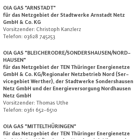
OIA GAS "ARNSTADT"
für das Netz­ge­biet der Stadt­wer­ke Arnstadt Netz
GmbH & Co. KG
Vor­sit­zen­der: Christoph Kanzlerz
Telefon: 03628 745253
OIA GAS "BLEI­CHE­ROD­RE/SON­DERS­HAU­SEN/NORD­
HAU­SEN"
für das Netz­ge­biet der TEN Thüringer En­er­gie­net­ze
GmbH & Co. KG/Re­gio­na­ler Netz­be­trieb Nord (Ser­
vice­ge­biet Werther), der Stadt­wer­ke Son­ders­hau­sen
Netz GmbH und der En­er­gie­ver­sor­gung Nord­hau­sen
Netz GmbH
Vor­sit­zen­der: Thomas Uthe
Telefon: 0361 652-6510
OIA GAS "MIT­TEL­THÜ­RIN­GEN"
für das Netz­ge­biet der TEN Thüringer En­er­gie­net­ze