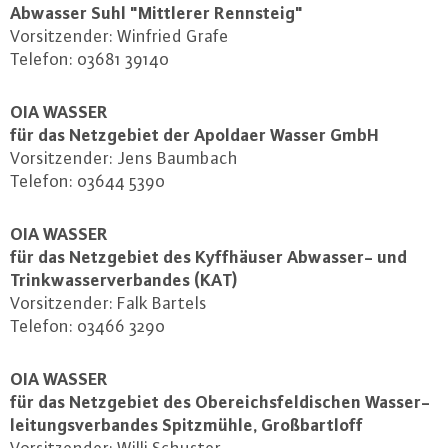
Abwasser Suhl "Mittlerer Rennsteig"
Vor­sit­zen­der: Winfried Grafe
Telefon: 03681 39140
OIA WASSER
für das Netz­ge­biet der Apoldaer Wasser GmbH
Vor­sit­zen­der: Jens Baumbach
Telefon: 03644 5390
OIA WASSER
für das Netz­ge­biet des Kyff­häu­ser Abwasser- und
Trink­was­ser­ver­ban­des (KAT)
Vor­sit­zen­der: Falk Bartels
Telefon: 03466 3290
OIA WASSER
für das Netz­ge­biet des Obereichs­fel­di­schen Was­ser­
lei­tungs­ver­ban­des Spitz­müh­le, Groß­bart­loff