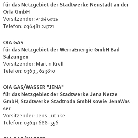
für das Netz­ge­biet der Stadt­wer­ke Neustadt an der
Orla GmbH
Vor­sit­zen­der:
André Götze
Telefon: 036481 24721
OIA GAS
für das Netz­ge­biet der Wer­ra­Ener­gie GmbH Bad
Salzungen
Vor­sit­zen­der: Martin Krell
Telefon: 03695 623810
OIA GAS/WASSER "JENA"
für das Netz­ge­biet der Stadt­wer­ke Jena Netze
GmbH, Stadt­wer­ke Stadtroda GmbH sowie Je­na­Was­
ser
Vor­sit­zen­der: Jens Lüthke
Telefon: 03641 688-556