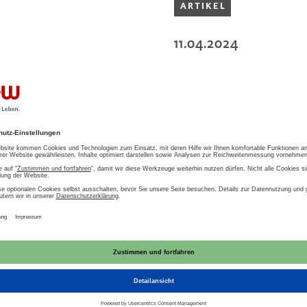
ARTIKEL
11.04.2024
rt: Energie- und
Kenn­zah­len­ver­
gung Sach­sen-A
tungs­jahr 2022