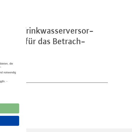
gleich Trink­was­ser­ver­sor­
n­halt für das Be­trach­