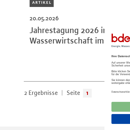
ARTIKEL
20.05.2026
Jah­res­ta­gung 2026 in Erfu
Was­ser­wirt­schaft im Dialog
1
2
Ergebnisse
|
Seite