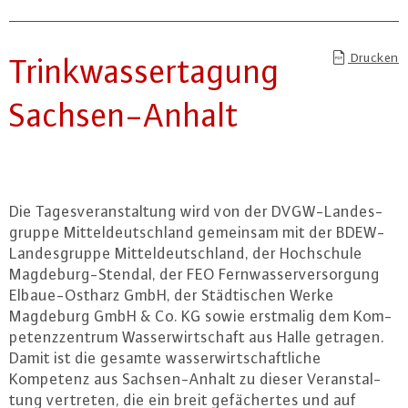
Drucken
Trink­was­ser­ta­gung
Sach­sen-An­halt
Die Ta­ges­ver­an­stal­tung wird von der DVGW-Lan­des­
grup­pe Mit­tel­deutsch­land gemeinsam mit der BDEW-
Lan­des­grup­pe Mit­tel­deutsch­land, der Hoch­schu­le
Mag­de­burg-Sten­dal, der FEO Fern­was­ser­ver­sor­gung
El­baue-Ost­harz GmbH, der Städ­ti­schen Werke
Magdeburg GmbH & Co. KG sowie erstmalig dem Kom­
pe­tenz­zen­trum Was­ser­wirt­schaft aus Halle getragen.
Damit ist die gesamte was­ser­wirt­schaft­li­che
Kompetenz aus Sach­sen-An­halt zu dieser Ver­an­stal­
tung vertreten, die ein breit ge­fä­cher­tes und auf