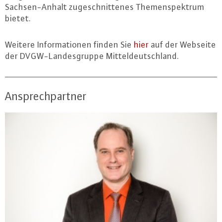
Sach­sen-An­halt zu­ge­schnit­te­nes The­men­spek­trum
bietet.
Weitere In­for­ma­tio­nen finden Sie
hier
auf der Webseite
der DVGW-Lan­des­grup­pe Mit­tel­deutsch­land.
Ansprechpartner