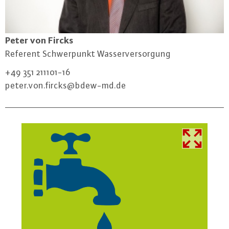
Peter von Fircks
Referent Schwer­punkt Was­ser­ver­sor­gung
+49 351 211101-16
peter.​von.​fircks@​bdew-​md.​de