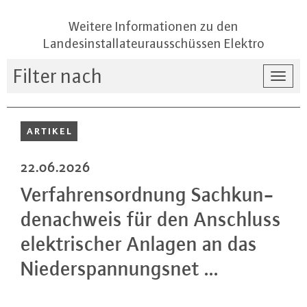
Weitere Informationen zu den
Landesinstallateurausschüssen Elektro
Filter nach
Togg
navi
ARTIKEL
22.06.2026
Ver­fah­rens­ord­nung Sach­kun­
de­nach­weis für den Anschluss
elek­tri­scher Anlagen an das
Nie­der­span­nungs­net ...