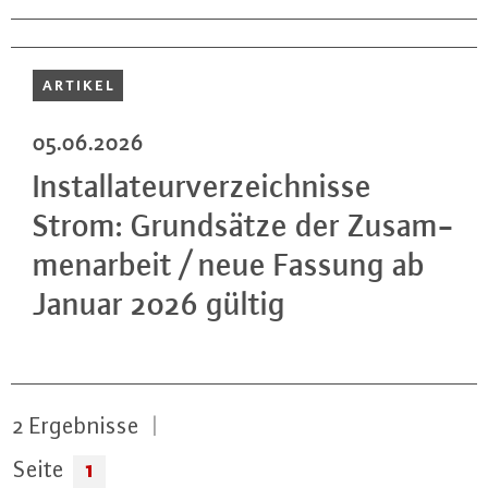
ARTIKEL
05.06.2026
In­stal­la­teur­ver­zeich­nis­se
Strom: Grund­sät­ze der Zu­sam­
men­ar­beit / neue Fassung ab
Januar 2026 gültig
2
Ergebnisse
|
1
Seite